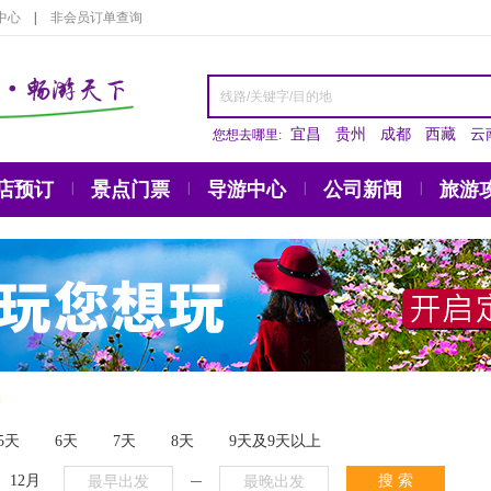
中心
|
非会员订单查询
宜昌
贵州
成都
西藏
云
您想去哪里:
店预订
景点门票
导游中心
公司新闻
旅游
|
|
|
|
游
5天
6天
7天
8天
9天及9天以上
12月
搜 索
─