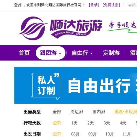
您好 ，欢迎来到湖北顺达国际旅行社官网！
[登录]
[免费注册]
|
会员
首页
跟团游
自由行
定制游
酒
|
|
|
|
全部
周边游
国内游
港澳•出境
出游类型
行程天数
全部
1天
2天
3天
4天
出发日期
全部
08月
09月
10月
11月