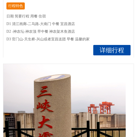
行程特色
日期 简要行程 用餐 住宿
D1 清江画廊-二马路-大南门 中餐 宜昌酒店
D2 -神农坛-神农顶 早中餐 神农架木鱼酒店
D3 官门山-天生桥-兴山或者宜昌送团 早餐 温馨的家
详细行程