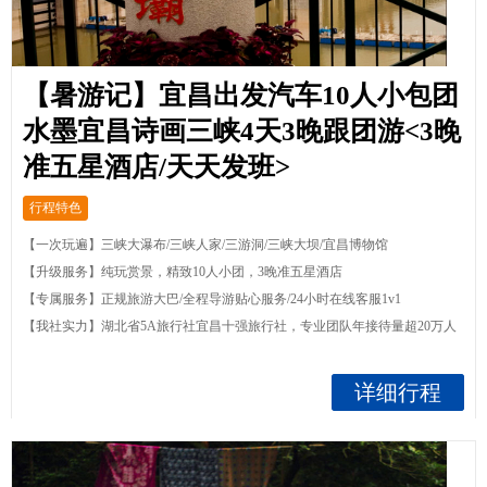
【暑游记】宜昌出发汽车10人小包团
水墨宜昌诗画三峡4天3晚跟团游<3晚
准五星酒店/天天发班>
行程特色
【一次玩遍】三峡大瀑布/三峡人家/三游洞/三峡大坝/宜昌博物馆
【升级服务】纯玩赏景，精致10人小团，3晚准五星酒店
【专属服务】正规旅游大巴/全程导游贴心服务/24小时在线客服1v1
【我社实力】湖北省5A旅行社宜昌十强旅行社，专业团队年接待量超20万人
详细行程