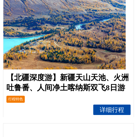
【北疆深度游】新疆天山天池、火洲
吐鲁番、人间净土喀纳斯双飞8日游
行程特色
详细行程