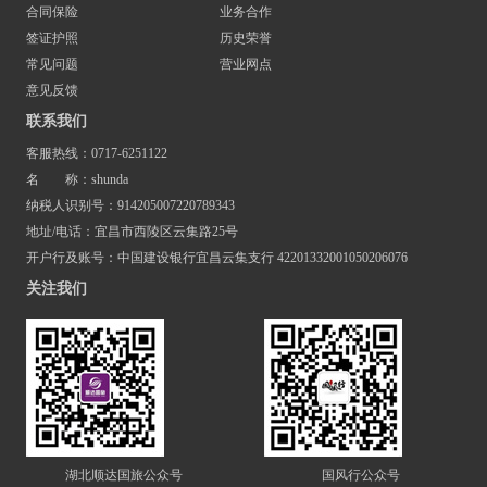
合同保险
业务合作
签证护照
历史荣誉
常见问题
营业网点
意见反馈
联系我们
客服热线：0717-6251122
名 称：shunda
纳税人识别号：914205007220789343
地址/电话：宜昌市西陵区云集路25号
开户行及账号：中国建设银行宜昌云集支行 42201332001050206076
关注我们
湖北顺达国旅公众号
国风行公众号