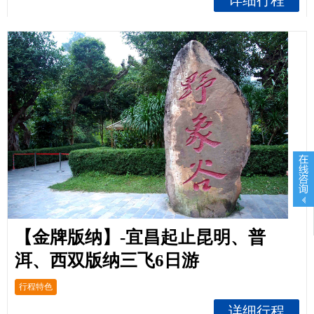
【金牌版纳】-宜昌起止昆明、普
洱、西双版纳三飞6日游
行程特色
详细行程