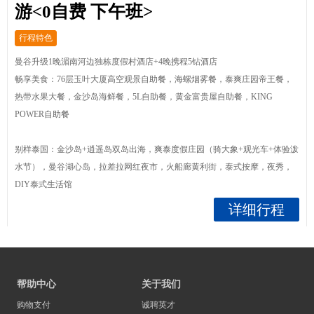
游<0自费 下午班>
行程特色
曼谷升级1晚湄南河边独栋度假村酒店+4晚携程5钻酒店
畅享美食：76层玉叶大厦高空观景自助餐，海螺烟雾餐，泰爽庄园帝王餐，
热带水果大餐，金沙岛海鲜餐，5L自助餐，黄金富贵屋自助餐，KING
POWER自助餐
别样泰国：金沙岛+逍遥岛双岛出海，爽泰度假庄园（骑大象+观光车+体验泼
水节），曼谷湖心岛，拉差拉网红夜市，火船廊黄利街，泰式按摩，夜秀，
DIY泰式生活馆
详细行程
帮助中心
关于我们
购物支付
诚聘英才