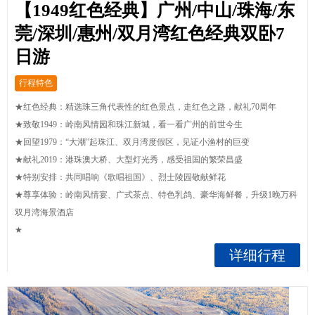
【1949红色经典】广州/中山/珠海/东
莞/深圳/惠州/双月湾红色经典双卧7
日游
行程特色
★红色经典：精选珠三角代表性的红色景点，走红色之路，献礼70周年
★致敬1949：岭南风情园和珠江新城，看一看广州的前世今生
★回望1979：“大潮”起珠江、双月湾度假区，见证小渔村的巨变
★献礼2019：港珠澳大桥、大型灯光秀，感受祖国的繁荣昌盛
★特别安排：共同唱响《歌唱祖国》、烈士陵园敬献鲜花
★尊享体验：岭南风情宴、广式茶点、特色乳鸽、豪华海鲜餐，升级1晚万科
双月湾海景酒店
★
详细行程