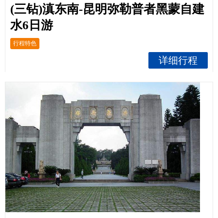
(三钻)滇东南-昆明弥勒普者黑蒙自建
水6日游
行程特色
详细行程