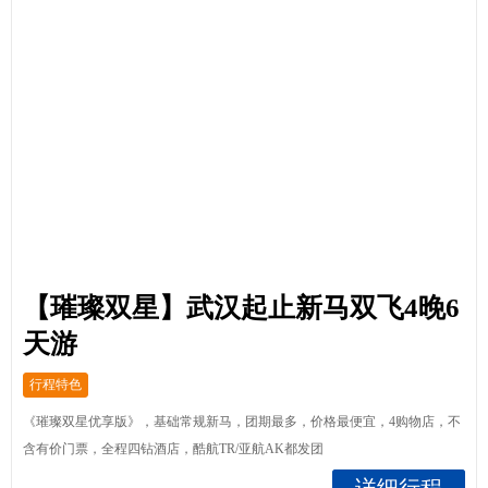
【璀璨双星】武汉起止新马双飞4晚6
天游
行程特色
《璀璨双星优享版》，基础常规新马，团期最多，价格最便宜，4购物店，不
含有价门票，全程四钻酒店，酷航TR/亚航AK都发团
详细行程