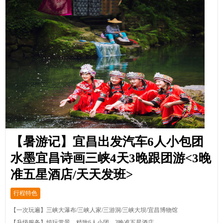
【暑游记】宜昌出发汽车6人小包团
水墨宜昌诗画三峡4天3晚跟团游<3晚
准五星酒店/天天发班>
行程特色
【一次玩遍】三峡大瀑布/三峡人家/三游洞/三峡大坝/宜昌博物馆
【升级服务】纯玩赏景，精致6人小团，3晚准五星酒店